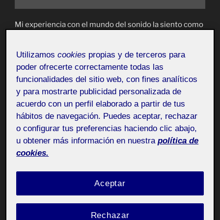
Mi experiencia con el mundo del sonido la siento como
una primera comprobación vital, la voz, las primeras
ordenes son palabras y sonidos. Mucho mas
Utilizamos
cookies
propias y de terceros para
importante que los colores o las imágenes que son
poder ofrecerte correctamente todas las
consideradas primeras experiencias o impulsos
funcionalidades del sitio web, con fines analíticos
sensoriales mas importantes.
y para mostrarte publicidad personalizada de
acuerdo con un perfil elaborado a partir de tus
Por suerte mi relación con la música empezó desde
hábitos de navegación. Puedes aceptar, rechazar
pequeño. Estudié lenguaje musical y me endosaron un
o configurar tus preferencias haciendo clic abajo,
instrumento que fue formando parte de comprensión
u obtener más información en nuestra
política de
de un nuevo lenguaje e incluso del arte. Acabé el grado
cookies.
elemental en conservatorio y empecé el medio.
También formé parte de grupos de música y de bandas
hasta los 20 años. Ahora se ha convertido en un anhelo.
Aceptar
Es muy difícil encontrar en mi trabajo algo relacionado
con sonido, ya que lo considero muy importante y
Rechazar