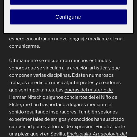
revelador. Es otro lenguaje y sobre todo parte
vertebradora de otro tipo de mensajes que no entran
Configurar
en mi obra plástica, por eso no lo suelo tener en cuenta
en mis composiciones artísticas. Gracias a la ocasión
que brinda la UOC en impartir estas nuevas disciplinas
espero encontrar un nuevo lenguaje mediante el cual
comunicarme.
Últimamente se encuentran muchos estímulos
sonoros que se vinculan a la creación artística y que
componen varias disciplinas. Existen numerosos
trabajos de edición musical, interpretes y creadores
que son importantes. Las
operas del misterio de
Herman Nitsch
o algunos conciertos del el Niño de
Elche, me han trasportado a lugares mediante el
sonido resultando inspiradores. También sesiones
experimentales de amigos y conocidos han suscitado
curiosidad por esta forma de expresión. Por otra parte
una pieza que ví en Sevilla,
Enciclolalia. Arqueología del