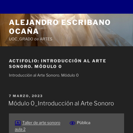
Saltar
ALEJANDRO ESCRIBANO
al
OCAÑA
contenido
UOC_GRADO de ARTES
ACTIFOLIO:
INTRODUCCIÓN AL ARTE
SONORO. MÓDULO 0
Introducción al Arte Sonoro. Módulo 0
PUBLICADO
7 MARZO, 2023
EL
Módulo 0_Introducción al Arte Sonoro
Taller de arte sonoro
Pública
aula 2