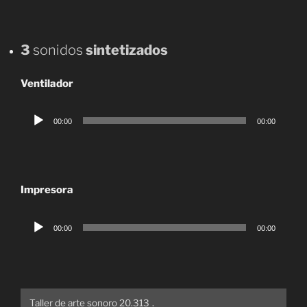
3
sonidos
sintetizados
Ventilador
Reproductor
00:00
00:00
de
audio
Impresora
Reproductor
00:00
00:00
de
audio
Taller de arte sonoro 20.313
.