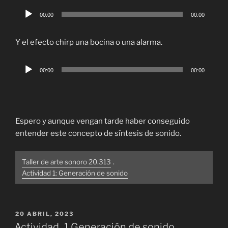
Reproductor
00:00
00:00
de
audio
Y el efecto chirp una bocina o una alarma.
Reproductor
00:00
00:00
de
audio
Espero y aunque vengan tarde haber conseguido
entender este concepto de síntesis de sonido.
Taller de arte sonoro 20.313
.
Actividad 1: Generación de sonido
PUBLICADO
20 ABRIL, 2023
EL
Actividad_1 Generación de sonido