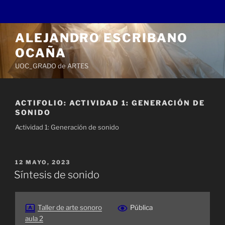
Saltar
ALEJANDRO ESCRIBANO
al
OCAÑA
contenido
UOC_GRADO de ARTES
ACTIFOLIO:
ACTIVIDAD 1: GENERACIÓN DE
SONIDO
Actividad 1: Generación de sonido
PUBLICADO
12 MAYO, 2023
EL
Síntesis de sonido
Taller de arte sonoro
Pública
aula 2