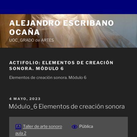
Saltar
ALEJANDRO ESCRIBANO
al
OCAÑA
contenido
UOC_GRADO de ARTES
ACTIFOLIO:
ELEMENTOS DE CREACIÓN
SONORA. MÓDULO 6
Elementos de creación sonora. Módulo 6
PUBLICADO
4 MAYO, 2023
EL
Módulo_6 Elementos de creación sonora
Taller de arte sonoro
Pública
aula 2