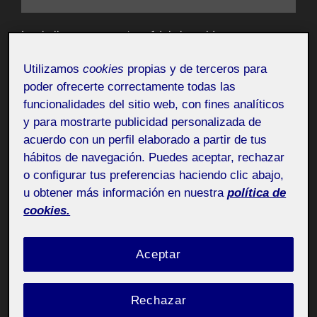
Los hallazgos para este módulo han sido meras
distracciones y experimentaciones a través de algunos
Utilizamos
cookies
propias y de terceros para
paisajes sonoros de
aporee.org.
poder ofrecerte correctamente todas las
He seleccionado lugares donde estuve alguna vez y
funcionalidades del sitio web, con fines analíticos
también algunos al azar.
y para mostrarte publicidad personalizada de
acuerdo con un perfil elaborado a partir de tus
Armonía
hábitos de navegación. Puedes aceptar, rechazar
o configurar tus preferencias haciendo clic abajo,
https://aporee.org/maps/?loc=58672&snd=67321
u obtener más información en nuestra
política de
cookies.
https://aporee.org/maps/?loc=12291&snd=14387
https://aporee.org/maps/?loc=59041&snd=67756
Aceptar
armonia_alejandro.wav
Rechazar
Reproductor