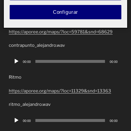
00:00
00:00
de
Configurar
audio
Contrapunto
https://aporee.org/maps/?loc=59781&snd=68629
contrapunto_alejandro.wav
Reproductor
00:00
00:00
de
audio
Ritmo
https://aporee.org/maps/?loc=11329&snd=13363
ritmo_alejandro.wav
Reproductor
00:00
00:00
de