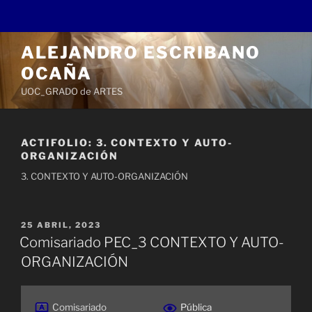
Saltar
ALEJANDRO ESCRIBANO
al
OCAÑA
contenido
UOC_GRADO de ARTES
ACTIFOLIO:
3. CONTEXTO Y AUTO-
ORGANIZACIÓN
3. CONTEXTO Y AUTO-ORGANIZACIÓN
PUBLICADO
25 ABRIL, 2023
EL
Comisariado PEC_3 CONTEXTO Y AUTO-
ORGANIZACIÓN
Comisariado
Pública